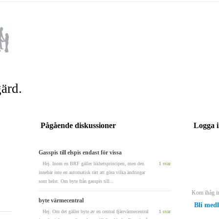
ärd.
Pågående diskussioner
Logga i
Gasspis till elspis endast för vissa
Hej. Inom en BRF gäller likhetsprincipen, men den
1 svar
innebär inte en automatisk rätt att göra vilka ändringar
som helst. Om byte från gasspis till...
Kom ihåg i
byte värmecentral
Bli medl
Hej. Om det gäller byte av en central fjärrvärmecentral
1 svar