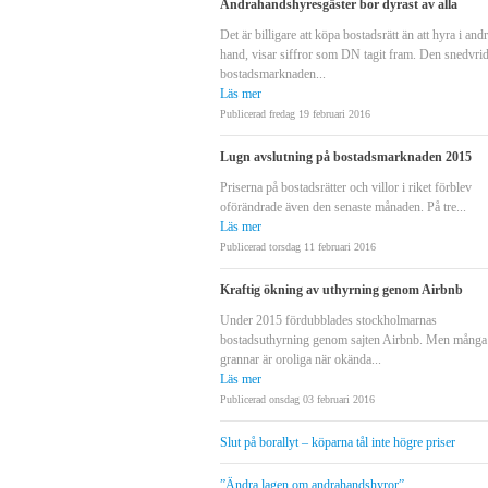
Andrahandshyresgäster bor dyrast av alla
Det är billigare att köpa bostadsrätt än att hyra i and
hand, visar siffror som DN tagit fram. Den snedvri
bostadsmarknaden...
Läs mer
Publicerad fredag 19 februari 2016
Lugn avslutning på bostadsmarknaden 2015
Priserna på bostadsrätter och villor i riket förblev
oförändrade även den senaste månaden. På tre...
Läs mer
Publicerad torsdag 11 februari 2016
Kraftig ökning av uthyrning genom Airbnb
Under 2015 fördubblades stockholmarnas
bostadsuthyrning genom sajten Airbnb. Men många
grannar är oroliga när okända...
Läs mer
Publicerad onsdag 03 februari 2016
Slut på borallyt – köparna tål inte högre priser
”Ändra lagen om andrahandshyror”