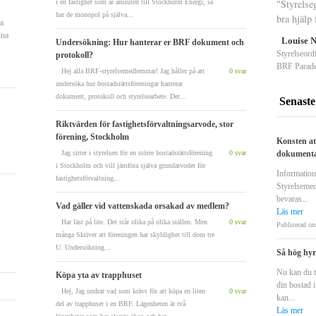
"Styrelseg
i en fastighet som är ansluten till Stockholm Exergi, så
har de monopol på själva...
bra hjälp
ra
dna
Louise 
Undersökning: Hur hanterar er BRF dokument och
Styrelseord
protokoll?
BRF Parade
Hej alla BRF-styrelsemedlemmar! Jag håller på att
0 svar
undersöka hur bostadsrättsföreningar hanterar
dokument, protokoll och styrelsearbete. Det...
Senaste
Riktvärden för fastighetsförvaltningsarvode, stor
förening, Stockholm
Konsten at
Jag sitter i styrelsen för en större bostadsrättsförening
0 svar
dokumenta
i Stockholm och vill jämföra själva grundarvodet för
Information
fastighetsförvaltning...
Styrelsemed
bevaras...
Vad gäller vid vattenskada orsakad av medlem?
Läs mer
Har läst på lite. Det står olika på olika ställen. Men
0 svar
Publicerad on
många Skriver att föreningen har skyldighet till dom tre
U. Undersökning...
Så hög hyr
Nu kan du ta
Köpa yta av trapphuset
din bostad 
Hej, Jag undrar vad som krävs för att köpa en liten
0 svar
kan...
del av trapphuset i en BRF. Lägenheten är två
Läs mer