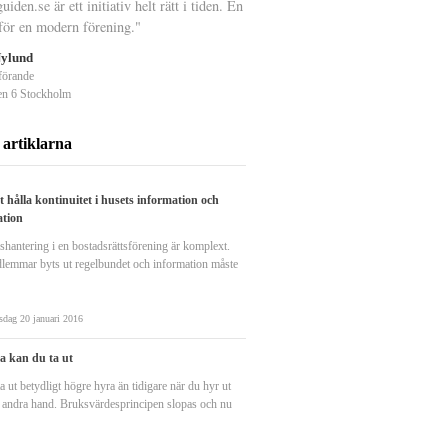
uiden.se är ett initiativ helt rätt i tiden. En
 för en modern förening."
Nylund
förande
n 6 Stockholm
 artiklarna
t hålla kontinuitet i husets information och
tion
shantering i en bostadsrättsförening är komplext.
lemmar byts ut regelbundet och information måste
sdag 20 januari 2016
a kan du ta ut
 ut betydligt högre hyra än tidigare när du hyr ut
i andra hand. Bruksvärdesprincipen slopas och nu