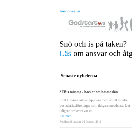
Annonsera här
Snö och is på taken?
Läs
om ansvar och åtg
Senaste nyheterna
SEB:s misstag - backar om bostadslån
SEB kommer inte att upphöra med lån till mindre
bostadsrättsföreningar som tidigare meddelats. Det
tidigare beskedet var ett...
Läs mer
Publicerad onsdag 24 februari 2016