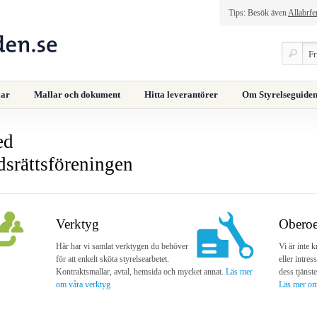
Tips: Besök även
Allabrfe
lar
Mallar och dokument
Hitta leverantörer
Om Styrelseguiden
ed
adsrättsföreningen
Verktyg
Oberoe
Här har vi samlat verktygen du behöver
Vi är inte k
för att enkelt sköta styrelsearbetet.
eller intre
Kontraktsmallar, avtal, hemsida och mycket annat.
Läs mer
dess tjänste
om våra verktyg
Läs mer om