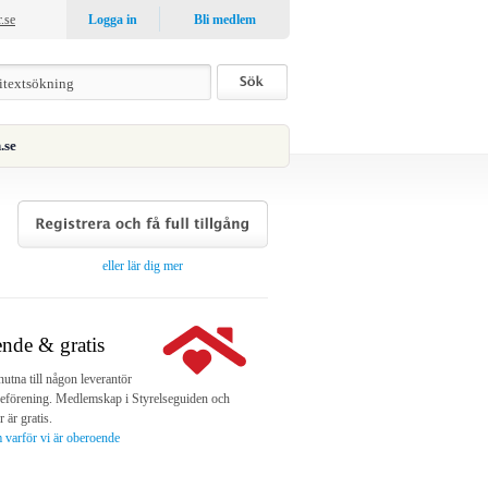
r.se
Logga in
Bli medlem
.se
eller lär dig mer
nde & gratis
nutna till någon leverantör
sseförening. Medlemskap i Styrelseguiden och
r är gratis.
 varför vi är oberoende