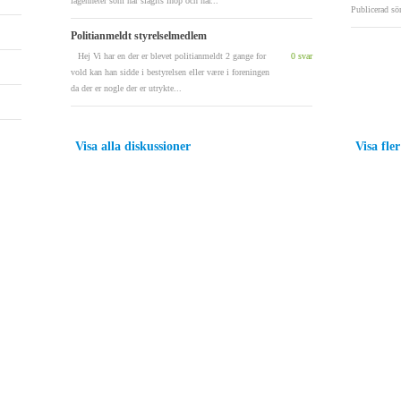
lägenheter som har slagits ihop och har...
Publicerad sö
Politianmeldt styrelselmedlem
Hej Vi har en der er blevet politianmeldt 2 gange for
0 svar
vold kan han sidde i bestyrelsen eller være i foreningen
da der er nogle der er utrykte...
Visa alla diskussioner
Visa fler