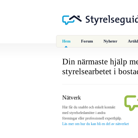
Hem
Forum
Nyheter
Artik
Din närmaste hjälp m
styrelsearbetet i bost
Nätverk
Här får du snabbt och enkelt kontakt
med styrelseledamöter i andra
föreningar eller professionell experthjälp.
Läs mer om hur du kan bli en del av nätverket