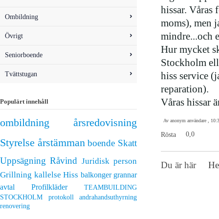
hissar. Våras 
Ombildning
moms), men ja
mindre...och e
Övrigt
Hur mycket sk
Seniorboende
Stockholm ell
Tvättstugan
hiss service (
reparation).
Våras hissar ä
Populärt innehåll
ombildning
årsredovisning
Av anonym användare , 10:
Rösta
0,0
Styrelse
årstämman
boende
Skatt
Uppsägning
Råvind
Juridisk person
Du är här
H
Grillning
kallelse
Hiss
balkonger
grannar
avtal
Profilkläder
TEAMBUILDING
STOCKHOLM
protokoll
andrahandsuthyrning
renovering