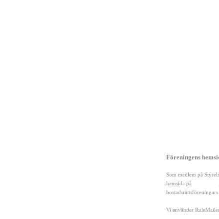
Genvägar
Föreningens hemsid
Hem
Mallar och dokument
Som medlem på Styrelse
Forum
Hitta leverantörer
hemsida på
Allabrfer.se
Nyheter
Annonsera hos oss
bostadsrättsföreningars
Artiklar
Om Styrelseguiden.se
Läs våra användarvillk
Vi använder RuleMailer