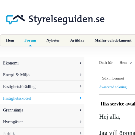
Hem
Forum
Nyheter
Artiklar
Mallar och dokument
Ekonomi
Du är här
Hem
Energi & Miljö
Fastighetsförädling
Avancerad sökning
Fastighetsskötsel
Hiss service avta
Grannsämja
Hej alla,
Hyresgäster
Jag vill öppna
Juridik