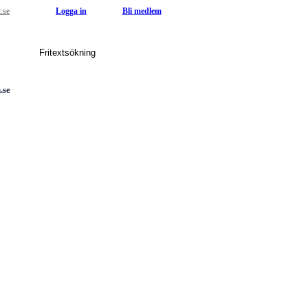
r.se
Logga in
Bli medlem
.se