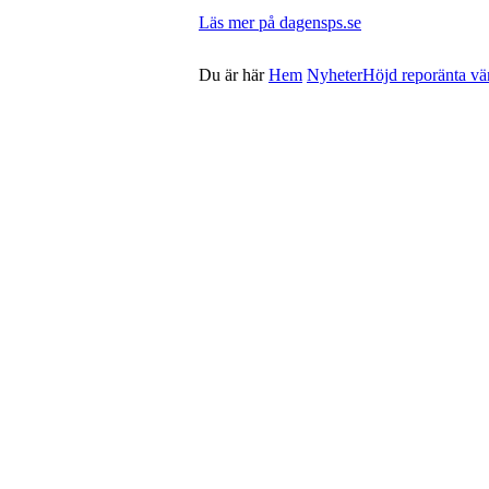
Läs mer på dagensps.se
Du är här
Hem
Nyheter
Höjd reporänta vän
Genvägar