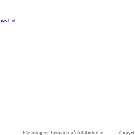
tas i juli
Föreningens hemsida på Allabrfer.se
Copyri