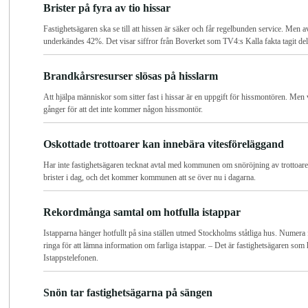
Brister på fyra av tio hissar
Fastighetsägaren ska se till att hissen är säker och får regelbunden service. Men
underkändes 42%. Det visar siffror från Boverket som TV4:s Kalla fakta tagit del
Brandkårsresurser slösas på hisslarm
Att hjälpa människor som sitter fast i hissar är en uppgift för hissmontören. Men
gånger för att det inte kommer någon hissmontör.
Oskottade trottoarer kan innebära vitesföreläggand
Har inte fastighetsägaren tecknat avtal med kommunen om snöröjning av trottoare
brister i dag, och det kommer kommunen att se över nu i dagarna.
Rekordmånga samtal om hotfulla istappar
Istapparna hänger hotfullt på sina ställen utmed Stockholms ståtliga hus. Numera 
ringa för att lämna information om farliga istappar. – Det är fastighetsägaren som
Istappstelefonen.
Snön tar fastighetsägarna på sängen