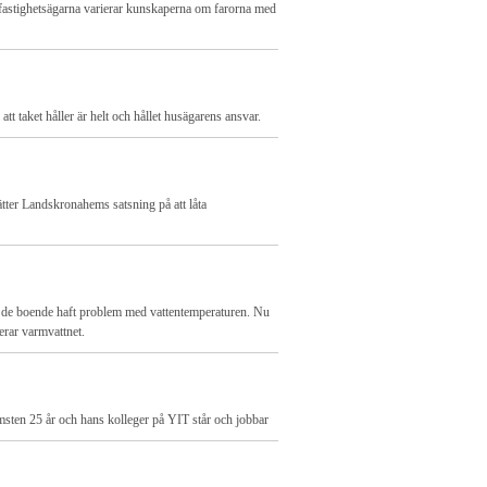
 fastighetsägarna varierar kunskaperna om farorna med
 att taket håller är helt och hållet husägarens ansvar.
ätter Landskronahems satsning på att låta
r de boende haft problem med vattentemperaturen. Nu
erar varmvattnet.
sten 25 år och hans kolleger på YIT står och jobbar