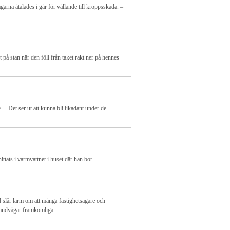
arna åtalades i går för vållande till kroppsskada. –
på stan när den föll från taket rakt ner på hennes
– Det ser ut att kunna bli likadant under de
ittats i varmvattnet i huset där han bor.
 slår larm om att många fastighetsägare och
randvägar framkomliga.