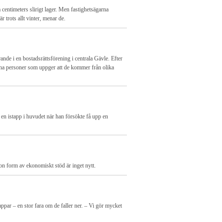
a centimeters slirigt lager. Men fastighetsägarna
r trots allt vinter, menar de.
nde i en bostadsrättsförening i centrala Gävle. Efter
udna personer som uppger att de kommer från olika
en istapp i huvudet när han försökte få upp en
on form av ekonomiskt stöd är inget nytt.
tappar – en stor fara om de faller ner. – Vi gör mycket