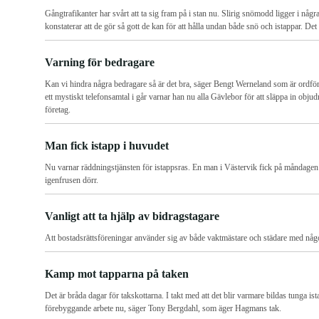
Gångtrafikanter har svårt att ta sig fram på i stan nu. Slirig snömodd ligger i någr
konstaterar att de gör så gott de kan för att hålla undan både snö och istappar. Det ä
Varning för bedragare
Kan vi hindra några bedragare så är det bra, säger Bengt Werneland som är ordföra
ett mystiskt telefonsamtal i går varnar han nu alla Gävlebor för att släppa in obj
företag.
Man fick istapp i huvudet
Nu varnar räddningstjänsten för istappsras. En man i Västervik fick på måndagen 
igenfrusen dörr.
Vanligt att ta hjälp av bidragstagare
Att bostadsrättsföreningar använder sig av både vaktmästare och städare med någ
Kamp mot tapparna på taken
Det är bråda dagar för takskottarna. I takt med att det blir varmare bildas tunga is
förebyggande arbete nu, säger Tony Bergdahl, som äger Hagmans tak.