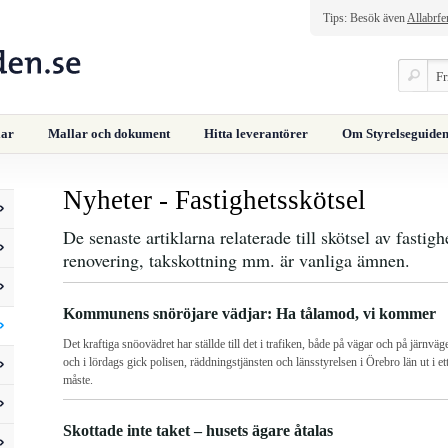
Tips: Besök även
Allabrfe
lar
Mallar och dokument
Hitta leverantörer
Om Styrelseguiden
Nyheter - Fastighetsskötsel
De senaste artiklarna relaterade till skötsel av fastig
renovering, takskottning mm. är vanliga ämnen.
Kommunens snöröjare vädjar: Ha tålamod, vi kommer
Det kraftiga snöovädret har ställde till det i trafiken, både på vägar och på järnv
och i lördags gick polisen, räddningstjänsten och länsstyrelsen i Örebro län ut i e
måste.
Skottade inte taket – husets ägare åtalas