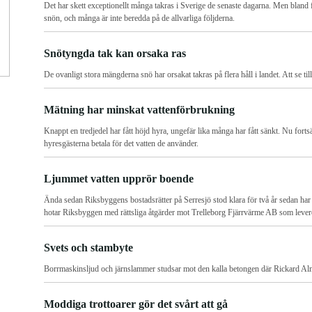
Det har skett exceptionellt många takras i Sverige de senaste dagarna. Men bland
snön, och många är inte beredda på de allvarliga följderna.
Snötyngda tak kan orsaka ras
De ovanligt stora mängderna snö har orsakat takras på flera håll i landet. Att se till
Mätning har minskat vattenförbrukning
Knappt en tredjedel har fått höjd hyra, ungefär lika många har fått sänkt. Nu forts
hyresgästerna betala för det vatten de använder.
Ljummet vatten upprör boende
Ända sedan Riksbyggens bostadsrätter på Serresjö stod klara för två år sedan ha
hotar Riksbyggen med rättsliga åtgärder mot Trelleborg Fjärrvärme AB som lever
Svets och stambyte
Borrmaskinsljud och järnslammer studsar mot den kalla betongen där Rickard Alm
Moddiga trottoarer gör det svårt att gå