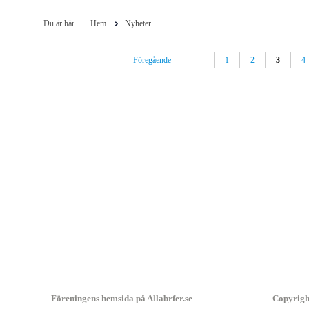
Du är här
Hem
Nyheter
Föregående
1
2
3
4
Föreningens hemsida på Allabrfer.se
Copyrigh