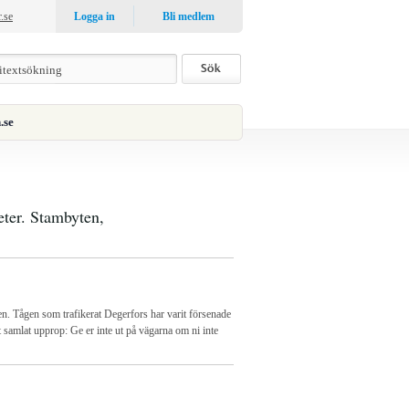
r.se
Logga in
Bli medlem
.se
heter. Stambyten,
ägen. Tågen som trafikerat Degerfors har varit försenade
tt samlat upprop: Ge er inte ut på vägarna om ni inte