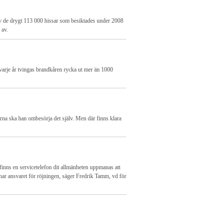
 av de drygt 113 000 hissar som besiktades under 2008
 av.
 varje år tvingas brandkåren rycka ut mer än 1000
rna ska han ombesörja det själv. Men där finns klara
finns en servicetelefon dit allmänheten uppmanas att
 har ansvaret för röjningen, säger Fredrik Tamm, vd för