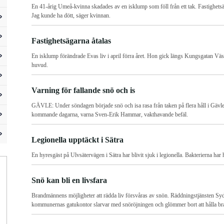
En 41-årig Umeå-kvinna skadades av en isklump som föll från ett tak. Fastighetsäg
Jag kunde ha dött, säger kvinnan.
Fastighetsägarna åtalas
En isklump förändrade Evas liv i april förra året. Hon gick längs Kungsgatan Väst 
huvud.
Varning för fallande snö och is
GÄVLE: Under söndagen började snö och isa rasa från taken på flera håll i Gävle. 
kommande dagarna, varna Sven-Erik Hammar, vakthavande befäl.
Legionella upptäckt i Sätra
En hyresgäst på Ulvsätervägen i Sätra har blivit sjuk i legionella. Bakterierna har h
Snö kan bli en livsfara
Brandmännens möjligheter att rädda liv försvåras av snön. Räddningstjänsten Syd
kommunernas gatukontor slarvar med snöröjningen och glömmer bort att hålla b