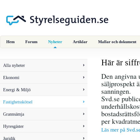
Hem
Forum
Nyheter
Artiklar
Mallar och dokument
Här är sif
Alla nyheter
Den angivna u
Ekonomi
säljprospekt ä
sanningen.
Energi & Miljö
Svd.se publice
Fastighetsskötsel
underhållskost
bostadsrättsfö
Grannsämja
per kvadratme
Hyresgäster
Läs mer på Svd.s
Juridik