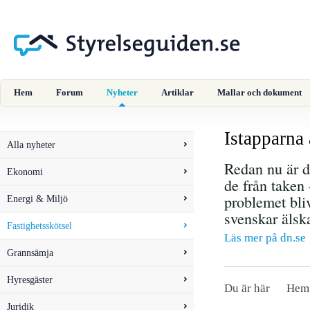
Hem
Forum
Nyheter
Artiklar
Mallar och dokument
Istapparna 
Alla nyheter
Redan nu är d
Ekonomi
de från taken 
problemet bliv
Energi & Miljö
svenskar älska
Fastighetsskötsel
Läs mer på dn.se
Grannsämja
Hyresgäster
Du är här
Hem
Juridik