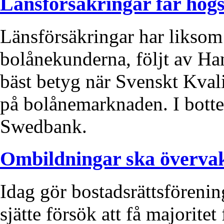
Länsförsäkringar får högs
Länsförsäkringar har liksom 
bolånekunderna, följt av H
bäst betyg när Svenskt Kval
på bolånemarknaden. I botte
Swedbank.
Ombildningar ska övervak
Idag gör bostadsrättsförenin
sjätte försök att få majorite