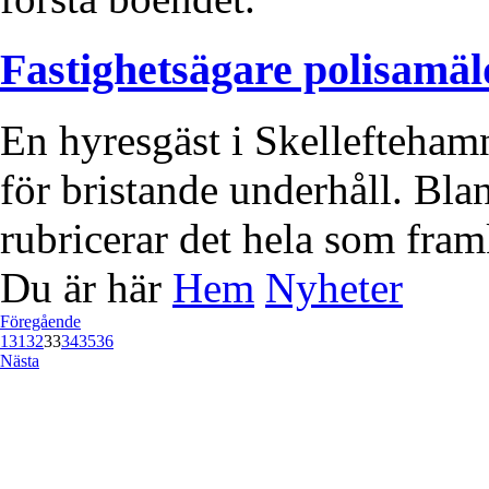
Fastighetsägare polisamäl
En hyresgäst i Skellefteham
för bristande underhåll. Bla
rubricerar det hela som fram
Du är här
Hem
Nyheter
Föregående
1
31
32
33
34
35
36
Nästa