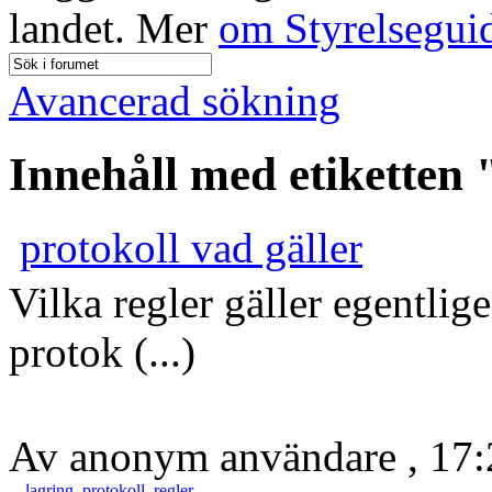
landet. Mer
om Styrelsegui
Avancerad sökning
Innehåll med etiketten 
protokoll vad gäller
Vilka regler gäller egentlig
protok (...)
Av anonym användare , 17:
lagring
,
protokoll
,
regler