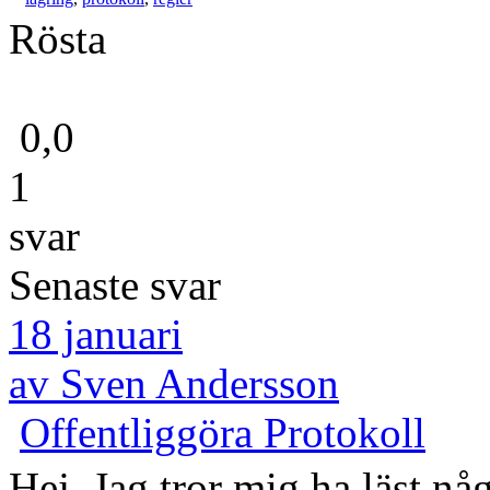
Rösta
0,0
1
svar
Senaste svar
18 januari
av Sven Andersson
Offentliggöra Protokoll
Hej, Jag tror mig ha läst någ