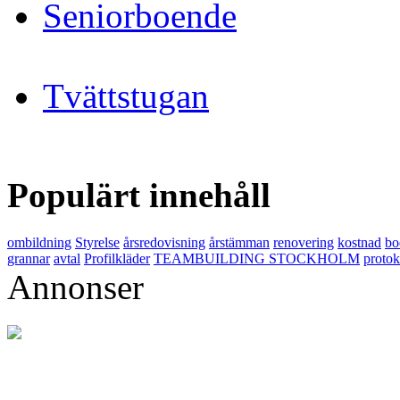
Seniorboende
Tvättstugan
Populärt innehåll
ombildning
Styrelse
årsredovisning
årstämman
renovering
kostnad
bo
grannar
avtal
Profilkläder
TEAMBUILDING STOCKHOLM
protok
Annonser