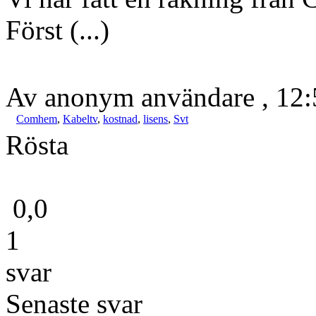
Först (...)
Av anonym användare , 12:
Comhem
,
Kabeltv
,
kostnad
,
lisens
,
Svt
Rösta
0,0
1
svar
Senaste svar