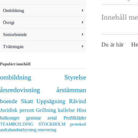
Ombildning
Innehåll 
Övrigt
Seniorboende
Du är här
H
Tvättstugan
Populärt innehåll
ombildning
Styrelse
årsredovisning
årstämman
boende
Skatt
Uppsägning
Råvind
Juridisk person
Grillning
kallelse
Hiss
balkonger
grannar
avtal
Profilkläder
TEAMBUILDING STOCKHOLM
protokoll
andrahandsuthyrning
renovering