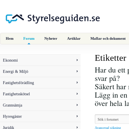
Hem
Forum
Nyheter
Artiklar
Mallar och dokument
Etiketter
Ekonomi
Har du ett 
Energi & Miljö
svar på?
Fastighetsförädling
Säkert har 
Lägg in en 
Fastighetsskötsel
över hela 
Grannsämja
Hyresgäster
Juridik
Avancerad sökning