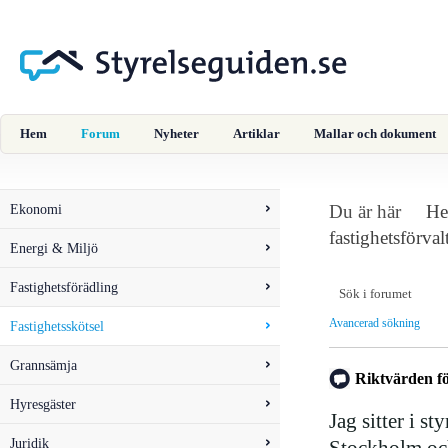
Hem
Forum
Nyheter
Artiklar
Mallar och dokument
Ekonomi
Du är här
H
fastighetsförva
Energi & Miljö
Fastighetsförädling
Avancerad sökning
Fastighetsskötsel
Grannsämja
Riktvärden fö
Hyresgäster
Jag sitter i st
Juridik