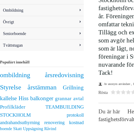
Stockholm och
fastighetsförv
Ombildning
år. Föreninge
Övrigt
omfattar tekni
Tillägg och ex
Seniorboende
som avgör hel
Tvättstugan
som är lågt, 
föreningar i 
Populärt innehåll
nuvarande för
Tack!
ombildning
årsredovisning
Av anonym användare , 1
Styrelse
årstämman
Grillning
Rösta
kallelse
Hiss
balkonger
grannar
avtal
Profilkläder
TEAMBUILDING
Du är här
H
STOCKHOLM
protokoll
fastighetsförva
andrahandsuthyrning
renovering
kostnad
boende
Skatt
Uppsägning
Råvind