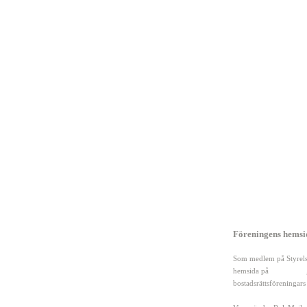
Genvägar
Föreningens hemsid
Hem
Mallar och dokument
Som medlem på Styrelse
Forum
Hitta leverantörer
hemsida på
Allabrfer.se
Nyheter
Annonsera hos oss
bostadsrättsföreningars
Artiklar
Om Styrelseguiden.se
Läs våra användarvillk