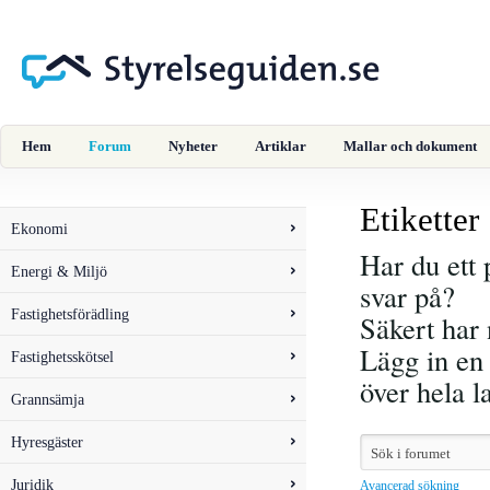
Hem
Forum
Nyheter
Artiklar
Mallar och dokument
Etiketter
Ekonomi
Har du ett 
Energi & Miljö
svar på?
Fastighetsförädling
Säkert har 
Lägg in en 
Fastighetsskötsel
över hela 
Grannsämja
Hyresgäster
Juridik
Avancerad sökning