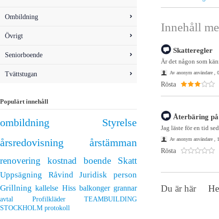
Ombildning
Innehåll me
Övrigt
Skatteregler
Seniorboende
Är det någon som känner
Tvättstugan
Av anonym användare , 0
Rösta
Populärt innehåll
Återbäring på
ombildning
Styrelse
Jag läste för en tid se
Av anonym användare , 
årsredovisning
årstämman
Rösta
renovering
kostnad
boende
Skatt
Uppsägning
Råvind
Juridisk person
Grillning
Du är här
H
kallelse
Hiss
balkonger
grannar
avtal
Profilkläder
TEAMBUILDING
STOCKHOLM
protokoll