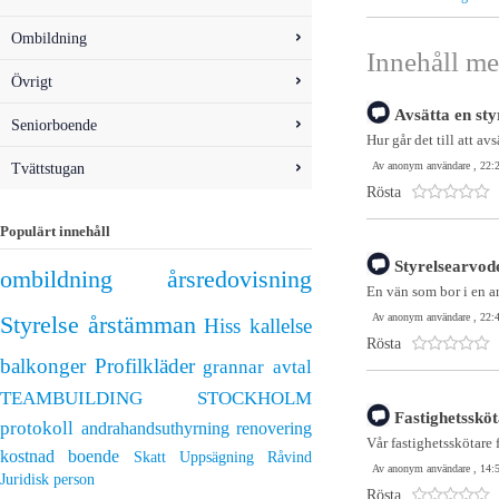
Ombildning
Innehåll me
Övrigt
Avsätta en sty
Seniorboende
Hur går det till att avsä
Tvättstugan
Av anonym användare , 22:2
Rösta
Populärt innehåll
Styrelsearvod
ombildning
årsredovisning
En vän som bor i en a
Av anonym användare , 22:4
Styrelse
årstämman
Hiss
kallelse
Rösta
balkonger
Profilkläder
grannar
avtal
TEAMBUILDING STOCKHOLM
Fastighetssköt
protokoll
andrahandsuthyrning
renovering
Vår fastighetsskötare f
kostnad
boende
Skatt
Uppsägning
Råvind
Av anonym användare , 14:5
Juridisk person
Rösta