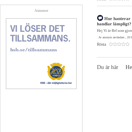
Annonser
Hur hanterar 
handlar lämpligt?
Hej Vi är Brf som gjord
Av anonym användare , 20:
Rösta
Du är här
H