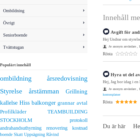
Ombildning
Innehåll me
Övrigt
Avgift för an
Seniorboende
Hej Undrar om styrelsen
Tvättstugan
Av anonym användare , 1
Rösta
Populärt innehåll
Hyra ut del av
ombildning
årsredovisning
Hej, Jag bor idag i en
Av anonym användare , 1
Styrelse
årstämman
Grillning
kontorsplatser
kallelse
Hiss
balkonger
Rösta
grannar
avtal
Profilkläder
TEAMBUILDING
STOCKHOLM
protokoll
Du är här
H
andrahandsuthyrning
renovering
kostnad
boende
Skatt
Uppsägning
Råvind